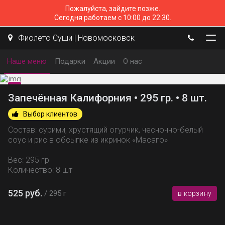
Пожалуйста, зайдите позже.
Сегодня работаем с 10:00 до 22:30.
Фиолето Суши | Новомосковск
Наше меню
Подарки
Акции
О нас
Запечённая Калифорния • 295 гр. • 8 шт.
Выбор клиентов
Состав: сурими, хрустящий огурчик, чесночно-белый
соус и рис в обсыпке из икринок «Масаго»
Вес: 295 гр
Количество: 8 шт
525 руб.
295 г
в корзину